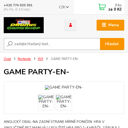
0
ks
+420 774 033 301
CZK
za
0 Kč
(Po-Pá, 8-16 hod.)
Menu
Hledat
Úvod
Nintendo
WII
GAME PARTY-EN-
GAME PARTY-EN-
ANGLICKÝ OBAL-NA ZADNÍ STRANE MÍRNĚ PONIČEN HRA V
ANGLIČTINĚ BEZ MANUÁLU POUŽITÉ HRA PRO 1-4 HRÁČE ZÁRUKA 1