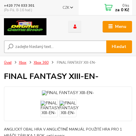
0
ks
+420 774 033 301
CZK
za
0 Kč
(Po-Pá, 8-16 hod.)
Menu
Hledat
Úvod
Xbox
Xbox 360
FINAL FANTASY XIII-EN-
FINAL FANTASY XIII-EN-
ANGLICKÝ OBAL HRA V ANGLIČTINĚ MANUÁL POUŽITÉ HRA PRO 1
HRÁČE ZÁRUKA 1 ROK
celý popis