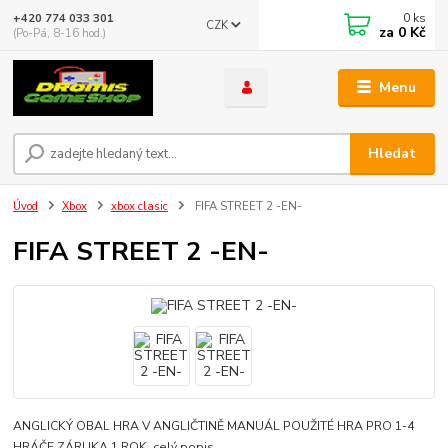
0
ks
+420 774 033 301
CZK
za
0 Kč
(Po-Pá, 8-16 hod.)
Menu
Hledat
Úvod
Xbox
xbox clasic
FIFA STREET 2 -EN-
FIFA STREET 2 -EN-
ANGLICKÝ OBAL HRA V ANGLIČTINĚ MANUÁL POUŽITÉ HRA PRO 1-4
HRÁČE ZÁRUKA 1 ROK
celý popis