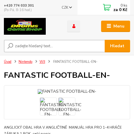
0
ks
+420 774 033 301
CZK
za
0 Kč
(Po-Pá, 8-16 hod.)
Menu
Hledat
Úvod
Nintendo
WII
FANTASTIC FOOTBALL-EN-
FANTASTIC FOOTBALL-EN-
ANGLICKÝ OBAL HRA V ANGLIČTINĚ MANUÁL HRA PRO 1-4 HRÁČE
ZÁRUKA 1 ROK
celý popis