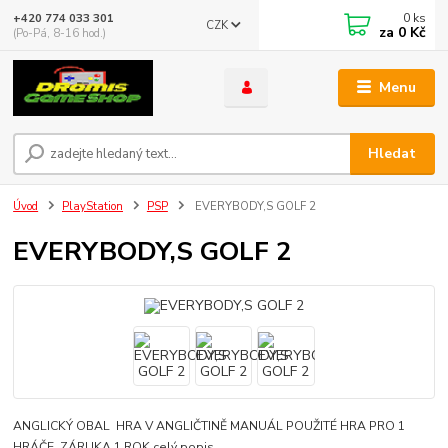
0
ks
+420 774 033 301
CZK
za
0 Kč
(Po-Pá, 8-16 hod.)
Menu
Hledat
Úvod
PlayStation
PSP
EVERYBODY,S GOLF 2
EVERYBODY,S GOLF 2
ANGLICKÝ OBAL HRA V ANGLIČTINĚ MANUÁL POUŽITÉ HRA PRO 1
HRÁČE ZÁRUKA 1 ROK
celý popis