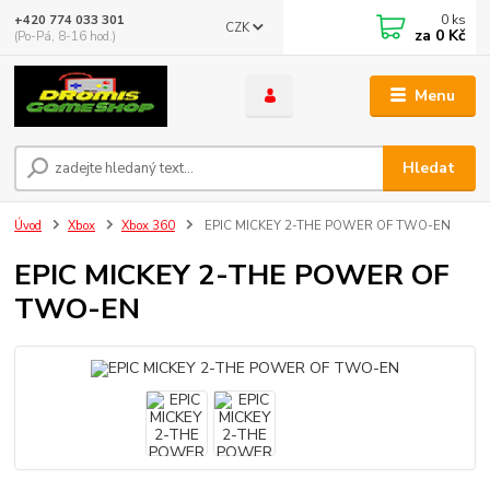
0
ks
+420 774 033 301
CZK
za
0 Kč
(Po-Pá, 8-16 hod.)
Menu
Hledat
Úvod
Xbox
Xbox 360
EPIC MICKEY 2-THE POWER OF TWO-EN
EPIC MICKEY 2-THE POWER OF
TWO-EN