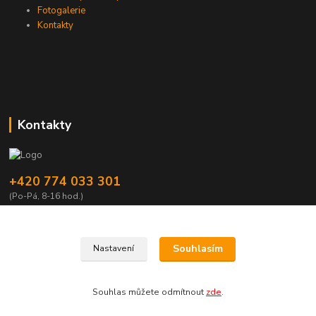
Fotogalerie
Kontakty
Kontakty
+420 774 033 301
(Po-Pá, 8-16 hod.)
dromisgameshop@seznam.cz
Souhlasím
Nastavení
Souhlas můžete odmítnout
zde
.
Vytvořeno na
Eshop-rychle.cz