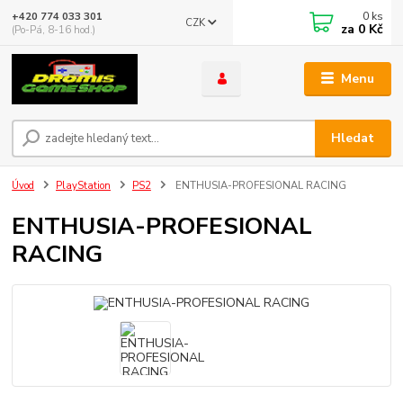
0
ks
+420 774 033 301
CZK
za
0 Kč
(Po-Pá, 8-16 hod.)
Menu
Hledat
Úvod
PlayStation
PS2
ENTHUSIA-PROFESIONAL RACING
ENTHUSIA-PROFESIONAL
RACING