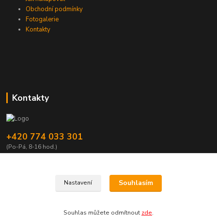
Obchodní podmínky
Fotogalerie
Kontakty
Kontakty
+420 774 033 301
(Po-Pá, 8-16 hod.)
dromisgameshop@seznam.cz
Souhlasím
Nastavení
Souhlas můžete odmítnout
zde
.