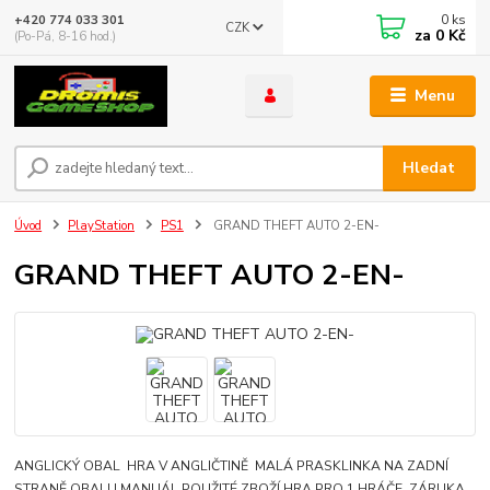
0
ks
+420 774 033 301
CZK
za
0 Kč
(Po-Pá, 8-16 hod.)
Menu
Hledat
Úvod
PlayStation
PS1
GRAND THEFT AUTO 2-EN-
GRAND THEFT AUTO 2-EN-
ANGLICKÝ OBAL HRA V ANGLIČTINĚ MALÁ PRASKLINKA NA ZADNÍ
STRANĚ OBALU MANUÁL POUŽITÉ ZBOŽÍ HRA PRO 1 HRÁČE ZÁRUKA