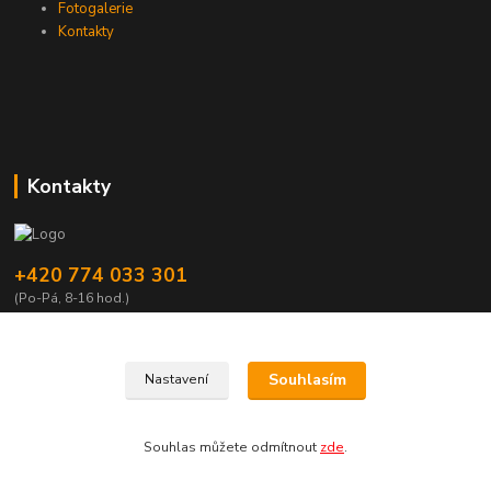
Fotogalerie
Kontakty
Kontakty
+420 774 033 301
(Po-Pá, 8-16 hod.)
dromisgameshop@seznam.cz
Souhlasím
Nastavení
Souhlas můžete odmítnout
zde
.
Vytvořeno na
Eshop-rychle.cz