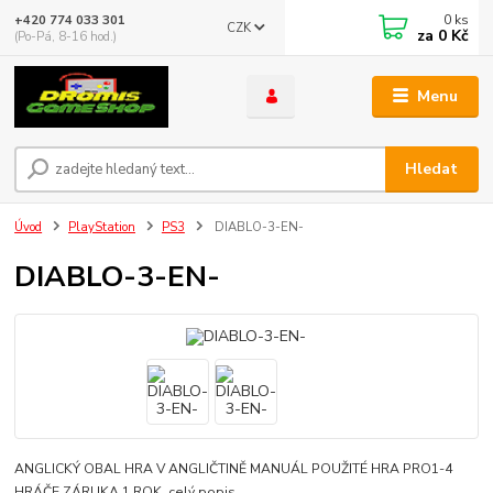
0
ks
+420 774 033 301
CZK
za
0 Kč
(Po-Pá, 8-16 hod.)
Menu
Hledat
Úvod
PlayStation
PS3
DIABLO-3-EN-
DIABLO-3-EN-
ANGLICKÝ OBAL HRA V ANGLIČTINĚ MANUÁL POUŽITÉ HRA PRO1-4
HRÁČE ZÁRUKA 1 ROK
celý popis