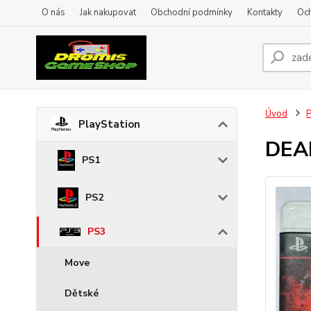
O nás
Jak nakupovat
Obchodní podmínky
Kontakty
Oc
Úvod
P
PlayStation
DEA
PS1
PS2
PS3
Move
Dětské