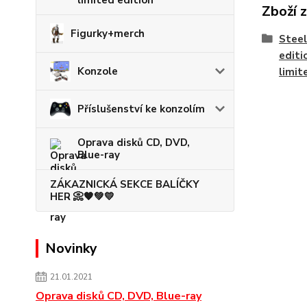
Zboží 
Figurky+merch
Steel
editi
Konzole
limit
Příslušenství ke konzolím
Oprava disků CD, DVD,
Blue-ray
ZÁKAZNICKÁ SEKCE BALÍČKY
HER 📀🧡💚💛
Novinky
21.01.2021
Oprava disků CD, DVD, Blue-ray