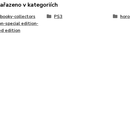
zařazeno v kategoriích
booky-collectors
PS3
horo
on-special edition-
ed edition