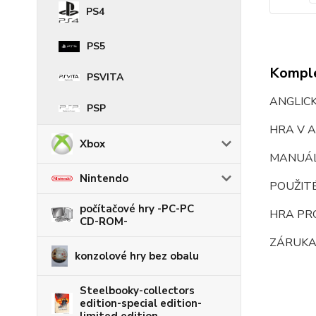
PS4
PS5
Komple
PSVITA
ANGLIC
PSP
HRA V A
Xbox
MANUÁ
Nintendo
POUŽIT
počítačové hry -PC-PC
HRA PR
CD-ROM-
ZÁRUKA
konzolové hry bez obalu
Steelbooky-collectors
edition-special edition-
limited edition