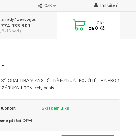
Přihlášení
CZK
 si rady? Zavolejte.
0
ks
 774 033 301
za
0 Kč
, 8-16 hod.)
-
CKÝ OBAL HRA V ANGLIČTINĚ MANUÁL POUŽITÉ HRA PRO 1
 ZÁRUKA 1 ROK
celý popis
tupnost
Skladem 1 ks
sme plátci DPH