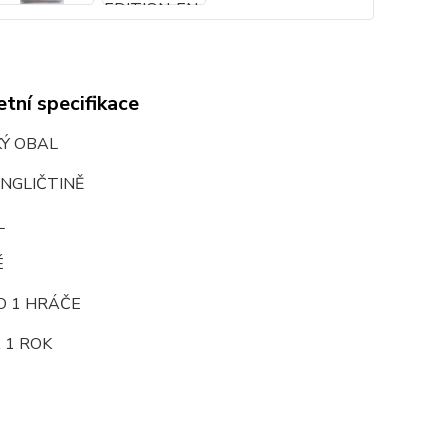
tní specifikace
KÝ OBAL
NGLIČTINĚ
L
É
O 1 HRÁČE
 1 ROK