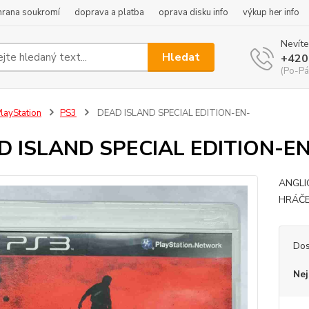
hrana soukromí
doprava a platba
oprava disku info
výkup her info
Nevíte
Hledat
+420
(Po-Pá
layStation
PS3
DEAD ISLAND SPECIAL EDITION-EN-
D ISLAND SPECIAL EDITION-EN
ANGLI
HRÁČE
Dos
Nej