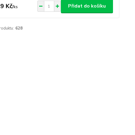
9 Kč
Přidat do košíku
/
ks
roduktu:
628