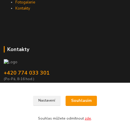
Fotogalerie
Kontakty
Kontakty
+420 774 033 301
(Po-Pá, 8-16 hod.)
dromisgameshop@seznam.cz
Souhlasím
Nastavení
Souhlas můžete odmítnout
zde
.
Vytvořeno na
Eshop-rychle.cz