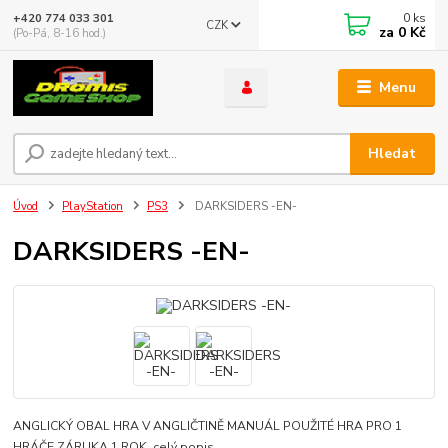
0
ks
+420 774 033 301
CZK
za
0 Kč
(Po-Pá, 8-16 hod.)
Menu
Hledat
Úvod
PlayStation
PS3
DARKSIDERS -EN-
DARKSIDERS -EN-
ANGLICKÝ OBAL HRA V ANGLIČTINĚ MANUÁL POUŽITÉ HRA PRO 1
HRÁČE ZÁRUKA 1 ROK
celý popis