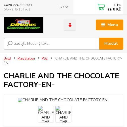
0
ks
+420 774 033 301
CZK
za
0 Kč
(Po-Pá, 8-16 hod.)
Menu
Hledat
Úvod
PlayStation
PS2
CHARLIE AND THE CHOCOLATE FACTORY-
EN-
CHARLIE AND THE CHOCOLATE
FACTORY-EN-