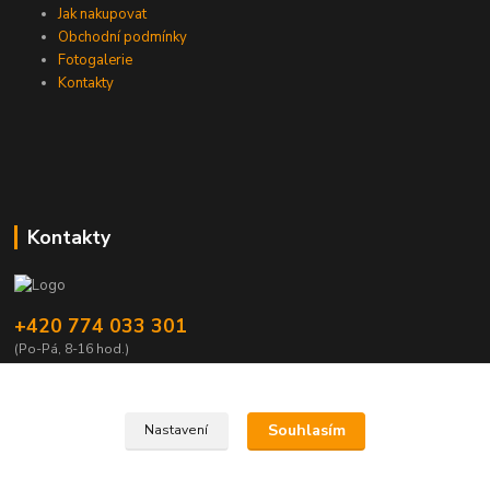
Jak nakupovat
Obchodní podmínky
Fotogalerie
Kontakty
Kontakty
+420 774 033 301
(Po-Pá, 8-16 hod.)
dromisgameshop@seznam.cz
Souhlasím
Nastavení