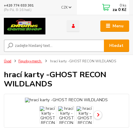
0
ks
+420 774 033 301
CZK
za
0 Kč
(Po-Pá, 8-16 hod.)
Menu
Hledat
Úvod
Figurky+merch
hrací karty -GHOST RECON WILDLANDS
hrací karty -GHOST RECON
WILDLANDS