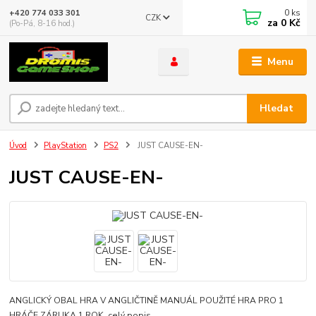
0
ks
+420 774 033 301
CZK
za
0 Kč
(Po-Pá, 8-16 hod.)
Menu
Hledat
Úvod
PlayStation
PS2
JUST CAUSE-EN-
JUST CAUSE-EN-
ANGLICKÝ OBAL HRA V ANGLIČTINĚ MANUÁL POUŽITÉ HRA PRO 1
HRÁČE ZÁRUKA 1 ROK
celý popis