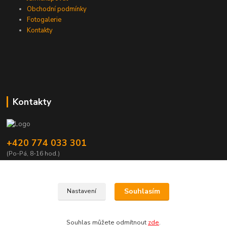
Obchodní podmínky
Fotogalerie
Kontakty
Kontakty
+420 774 033 301
(Po-Pá, 8-16 hod.)
dromisgameshop@seznam.cz
Souhlasím
Nastavení
Souhlas můžete odmítnout
zde
.