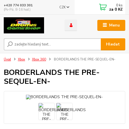
0
ks
+420 774 033 301
CZK
za
0 Kč
(Po-Pá, 8-16 hod.)
Menu
Hledat
Úvod
Xbox
Xbox 360
BORDERLANDS THE PRE-SEQUEL-EN-
BORDERLANDS THE PRE-
SEQUEL-EN-