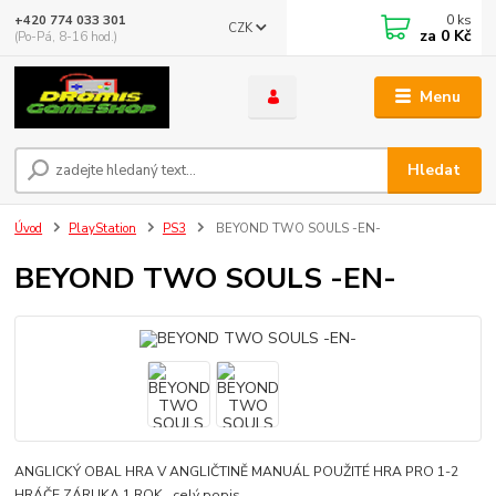
0
ks
+420 774 033 301
CZK
za
0 Kč
(Po-Pá, 8-16 hod.)
Menu
Hledat
Úvod
PlayStation
PS3
BEYOND TWO SOULS -EN-
BEYOND TWO SOULS -EN-
ANGLICKÝ OBAL HRA V ANGLIČTINĚ MANUÁL POUŽITÉ HRA PRO 1-2
HRÁČE ZÁRUKA 1 ROK
celý popis