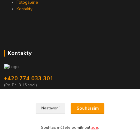
Fotogalerie
Kontakty
Kontakty
+420 774 033 301
(Po-Pá, 8-16 hod.)
dromisgameshop@seznam.cz
Souhlasím
Nastavení
Souhlas můžete odmítnout
zde
.
Vytvořeno na
Eshop-rychle.cz