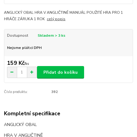
ANGLICKÝ OBAL HRA V ANGLIČTINĚ MANUÁL POUŽITÉ HRA PRO 1
HRÁČE ZÁRUKA 1 ROK
celý popis
Dostupnost
Skladem > 3 ks
Nejsme plátci DPH
159 Kč
/
ks
Přidat do košíku
Číslo produktu:
392
Kompletní specifikace
ANGLICKÝ OBAL
HRA V ANGLIČTINĚ