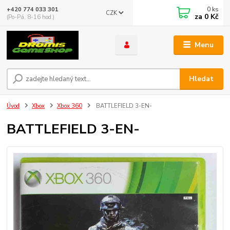
0
ks
+420 774 033 301
CZK
za
0 Kč
(Po-Pá, 8-16 hod.)
Menu
Hledat
Úvod
Xbox
Xbox 360
BATTLEFIELD 3-EN-
BATTLEFIELD 3-EN-