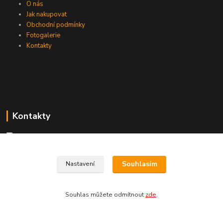
O nás
Jak nakupovat
Obchodní podmínky
Fotogalerie
Kontakty
Kontakty
+420 774 033 301
Souhlasím
Nastavení
(Po-Pá, 8-16 hod.)
dromisgameshop@seznam.cz
Souhlas můžete odmítnout
zde
.