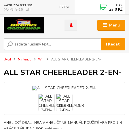
0
ks
+420 774 033 301
CZK
za
0 Kč
(Po-Pá, 8-16 hod.)
Menu
Hledat
Úvod
Nintendo
WII
ALL STAR CHEERLEADER 2-EN-
ALL STAR CHEERLEADER 2-EN-
ANGLICKÝ OBAL HRA V ANGLIČTINĚ MANUÁL POUŽITÉ HRA PRO 1-4
HRÁČE ZÁRUKA 1 ROK
celý popis